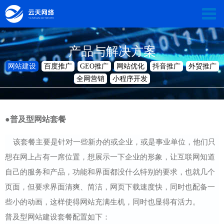
淄
博
网
产品与解决方案
云
站
GEO
网站建设
百度推广
GEO推广
网站优化
抖音推广
外贸推广
天
首
全网营销
小程序开发
推
网
网
页
广
站
产
●普及型网站套餐
络
建
品
走
该套餐主要是针对一些新办的或企业，或是事业单位，他们只
科
设
与
进
案
想在网上占有一席位置，想展示一下企业的形象，让互联网知道
技
解
云
例
新
自己的服务和产品，功能和界面都没什么特别的要求，也就几个
页面，但要求界面清爽、简洁，网页下载速度快，同时也配备一
有
决
天
展
闻
联
些小的动画，这样使得网站充满生机，同时也显得有活力。
限
方
示
动
普及型网站建设套餐配置如下：
系