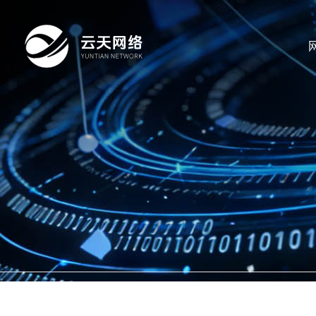
淄
博
网
云
站
GEO
天
首
推
网
网
页
广
站
产
络
建
品
走
科
设
与
进
案
技
解
云
例
新
有
决
天
展
闻
联
限
方
示
动
系