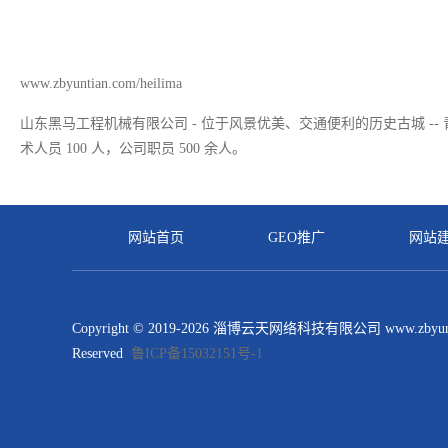
公
案
态
我
司
们
www.zbyuntian.com/heilima
山东黑马工程机械有限公司 - 位于风景优美、交通便利的历史古城 --
术人员 100 人，公司职员 500 余人。
网站首页
GEO推广
网站
Copyright © 2019-2026 淄博云天网络科技有限公司 www.zbyuntian
Reserved
鲁ICP备15032151号-1